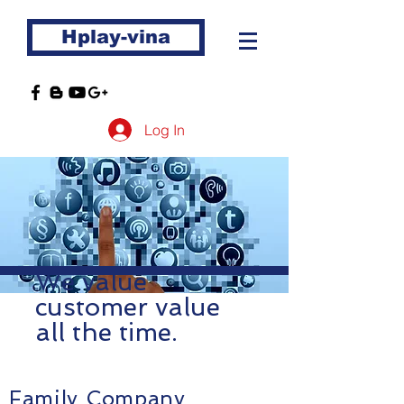
Hplay-vina
Log In
We value
customer value
all the time.
Family Company